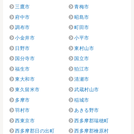
三鷹市
青梅市
府中市
昭島市
調布市
町田市
小金井市
小平市
日野市
東村山市
国分寺市
国立市
福生市
狛江市
東大和市
清瀬市
東久留米市
武蔵村山市
多摩市
稲城市
羽村市
あきる野市
西東京市
西多摩郡瑞穂町
西多摩郡日の出町
西多摩郡檜原村