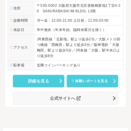
〒530-0002 大阪府大阪市北区曾根崎新地1丁目4-2
住所
0 SAKURABASHI IM BLDG. 12階
診療時間
月〜金：12:00-21:00 土日祝：11:00-20:00
休診日
年中無休（年末年始、臨時休業日を除く）
JR東西線「北新地」駅より徒歩2分／大阪メトロ四
つ橋線「西梅田」駅より徒歩3分／阪神電鉄「大阪
アクセス
梅田」駅より徒歩5分／JR各線「大阪」駅中央口よ
り徒歩8分
駐車場
近隣コインパーキングあり
詳細を見る
体験レポートを見る
公式サイトへ