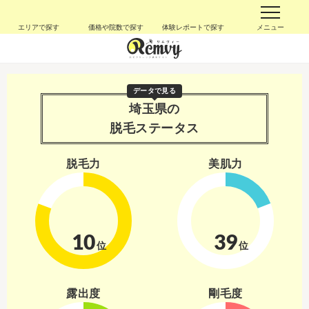
エリアで探す
価格や院数で探す
体験レポートで探す
メニュー
データで見る
埼玉県の
脱毛ステータス
脱毛力
美肌力
10
39
位
位
露出度
剛毛度