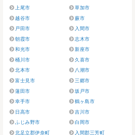
上尾市
草加市
越谷市
蕨市
戸田市
入間市
朝霞市
志木市
和光市
新座市
桶川市
久喜市
北本市
八潮市
富士見市
三郷市
蓮田市
坂戸市
幸手市
鶴ヶ島市
日高市
吉川市
ふじみ野市
白岡市
北足立郡伊奈町
入間郡三芳町