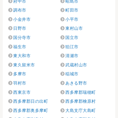
府中市
昭島市
調布市
町田市
小金井市
小平市
日野市
東村山市
国分寺市
国立市
福生市
狛江市
東大和市
清瀬市
東久留米市
武蔵村山市
多摩市
稲城市
羽村市
あきる野市
西東京市
西多摩郡瑞穂町
西多摩郡日の出町
西多摩郡檜原村
西多摩郡奥多摩町
大島支庁大島町