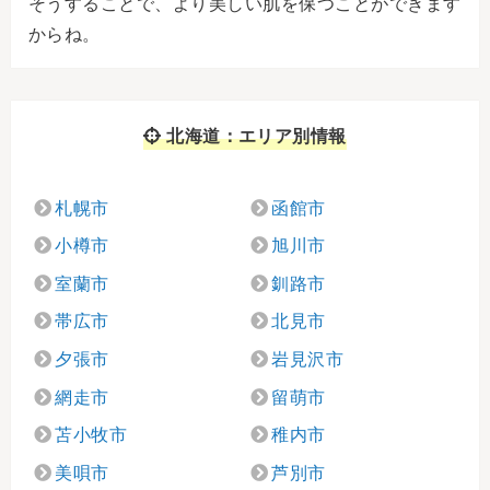
そうすることで、より美しい肌を保つことができます
からね。
北海道：エリア別情報
札幌市
函館市
小樽市
旭川市
室蘭市
釧路市
帯広市
北見市
夕張市
岩見沢市
網走市
留萌市
苫小牧市
稚内市
美唄市
芦別市