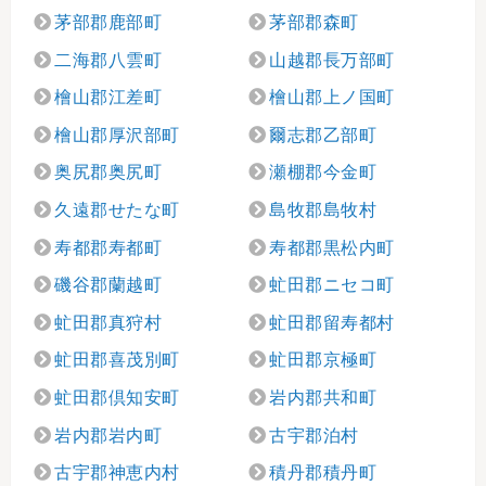
茅部郡鹿部町
茅部郡森町
二海郡八雲町
山越郡長万部町
檜山郡江差町
檜山郡上ノ国町
檜山郡厚沢部町
爾志郡乙部町
奥尻郡奥尻町
瀬棚郡今金町
久遠郡せたな町
島牧郡島牧村
寿都郡寿都町
寿都郡黒松内町
磯谷郡蘭越町
虻田郡ニセコ町
虻田郡真狩村
虻田郡留寿都村
虻田郡喜茂別町
虻田郡京極町
虻田郡倶知安町
岩内郡共和町
岩内郡岩内町
古宇郡泊村
古宇郡神恵内村
積丹郡積丹町