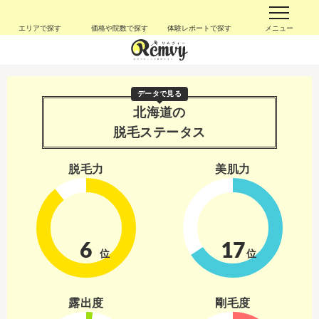
エリアで探す
価格や院数で探す
体験レポートで探す
メニュー
データで見る
北海道の
脱毛ステータス
脱毛力
美肌力
6
17
位
位
露出度
剛毛度