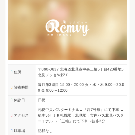
〒090-0837 北海道北見市中央三輪5丁目423番地5
住所
北見メッセA棟2Ｆ
毎月第3週目 15:00～20:00 火・水・木 9:00～20:0
診療時間
0 金 9:00～12:00
休診日
日祝
札幌中央バスターミナル→「西7号線」にて下車 →
アクセス
徒歩5分 ＪＲ札幌駅→北見駅→市内バス北見バスタ
ーミナル →「三輪」にて下車→徒歩3分
駐車場
記載なし