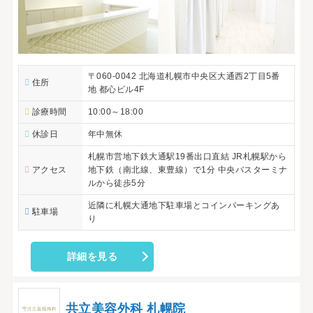
〒060-0042 北海道札幌市中央区大通西2丁目5番
住所
地 都心ビル4F
診療時間
10:00～18:00
休診日
年中無休
札幌市営地下鉄大通駅19番出口直結 JR札幌駅から
アクセス
地下鉄（南北線、東豊線）で1分 中央バスターミナ
ルから徒歩5分
近隣に札幌大通地下駐車場とコインパーキングあ
駐車場
り
詳細を見る
共立美容外科 札幌院