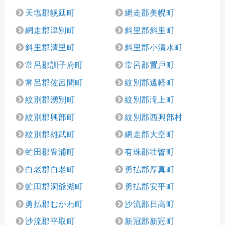
天塩郡幌延町
網走郡美幌町
網走郡津別町
斜里郡斜里町
斜里郡清里町
斜里郡小清水町
常呂郡訓子府町
常呂郡置戸町
常呂郡佐呂間町
紋別郡遠軽町
紋別郡湧別町
紋別郡滝上町
紋別郡興部町
紋別郡西興部村
紋別郡雄武町
網走郡大空町
虻田郡豊浦町
有珠郡壮瞥町
白老郡白老町
勇払郡厚真町
虻田郡洞爺湖町
勇払郡安平町
勇払郡むかわ町
沙流郡日高町
沙流郡平取町
新冠郡新冠町