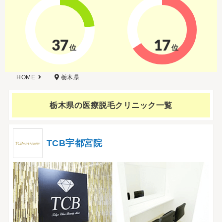
37
17
位
位
HOME
栃木県
栃木県の
医療脱毛クリニック一覧
TCB宇都宮院