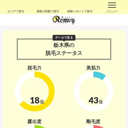
エリアで探す
価格や院数で探す
体験レポートで探す
メニュー
データで見る
栃木県の
脱毛ステータス
脱毛力
美肌力
18
43
位
位
露出度
剛毛度