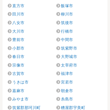
直方市
飯塚市
田川市
柳川市
八女市
筑後市
大川市
行橋市
豊前市
中間市
小郡市
筑紫野市
春日市
大野城市
宗像市
太宰府市
古賀市
福津市
うきは市
宮若市
嘉麻市
朝倉市
みやま市
糸島市
筑紫郡那珂川町
糟屋郡宇美町