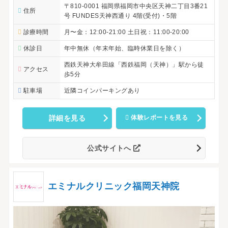
〒810-0001 福岡県福岡市中央区天神二丁目3番21
住所
号 FUNDES天神西通り 4階(受付)・5階
診療時間
月〜金：12:00-21:00 土日祝：11:00-20:00
休診日
年中無休（年末年始、臨時休業日を除く）
西鉄天神大牟田線「西鉄福岡（天神）」駅から徒
アクセス
歩5分
駐車場
近隣コインパーキングあり
詳細を見る
体験レポートを見る
公式サイトへ
エミナルクリニック福岡天神院