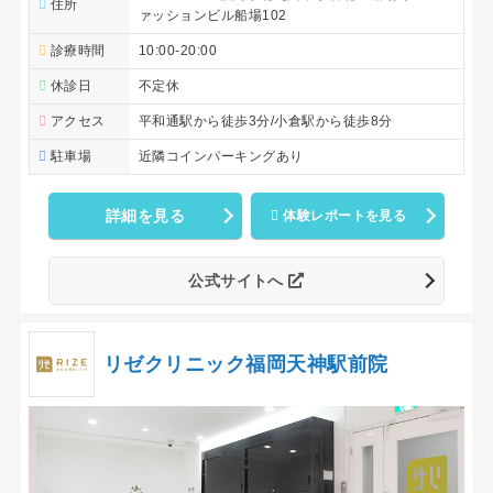
住所
ァッションビル船場102
診療時間
10:00-20:00
休診日
不定休
アクセス
平和通駅から徒歩3分/小倉駅から徒歩8分
駐車場
近隣コインパーキングあり
詳細を見る
体験レポートを見る
公式サイトへ
リゼクリニック福岡天神駅前院