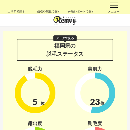
エリアで探す
価格や院数で探す
体験レポートで探す
メニュー
データで見る
福岡県の
脱毛ステータス
脱毛力
美肌力
5
23
位
位
露出度
剛毛度