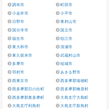
調布市
町田市
小金井市
小平市
日野市
東村山市
国分寺市
国立市
福生市
狛江市
東大和市
清瀬市
東久留米市
武蔵村山市
多摩市
稲城市
羽村市
あきる野市
西東京市
西多摩郡瑞穂町
西多摩郡日の出町
西多摩郡檜原村
西多摩郡奥多摩町
大島支庁大島町
大島支庁利島村
大島支庁新島村