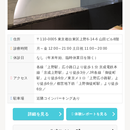
住所
〒110-0005 東京都台東区上野6-14-6 山田ビル8階
診療時間
月～金 12:00～21:00 土日祝 11:00～20:00
休診日
なし（年末年始、臨時休業日を除く）
各線「上野駅」広小路口より徒歩１分 京成電鉄本
線「京成上野駅」より徒歩3分／JR各線「御徒町
アクセス
駅」より徒歩6分／東京メトロ「上野広小路駅」よ
り徒歩6分／都営地下鉄「上野御徒町駅」より徒歩
6分／
駐車場
近隣コインパーキングあり
詳細を見る
体験レポートを見る