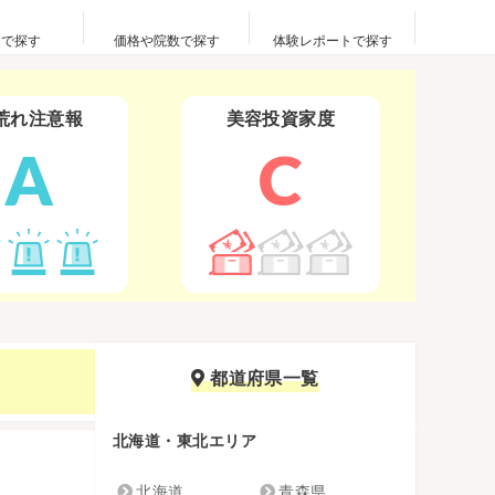
アで探す
価格や院数で探す
体験レポートで探す
荒れ注意報
美容投資家度
A
C
都道府県一覧
北海道・東北エリア
北海道
青森県