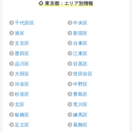
東京都：エリア別情報
千代田区
中央区
港区
新宿区
文京区
台東区
墨田区
江東区
品川区
目黒区
大田区
世田谷区
渋谷区
中野区
杉並区
豊島区
北区
荒川区
板橋区
練馬区
足立区
葛飾区