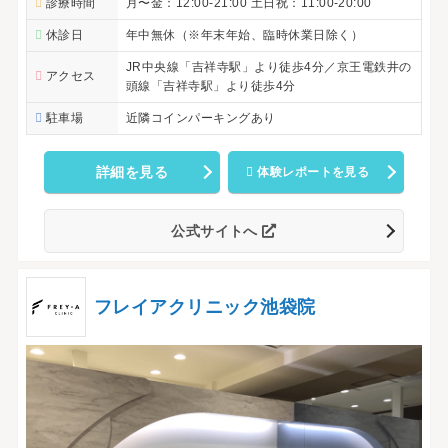
診療時間
月〜金：12:00-21:00 土日祝：11:00-20:00
休診日
年中無休（※年末年始、臨時休業日除く）
JR中央線「吉祥寺駅」より徒歩4分／京王電鉄井の
アクセス
頭線「吉祥寺駅」より徒歩4分
駐車場
近隣コインパーキングあり
詳細を見る
体験レポートを見る
公式サイトへ
フレイアクリニック池袋院