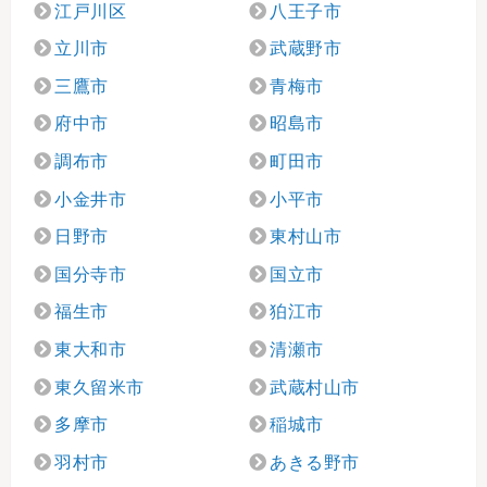
江戸川区
八王子市
立川市
武蔵野市
三鷹市
青梅市
府中市
昭島市
調布市
町田市
小金井市
小平市
日野市
東村山市
国分寺市
国立市
福生市
狛江市
東大和市
清瀬市
東久留米市
武蔵村山市
多摩市
稲城市
羽村市
あきる野市