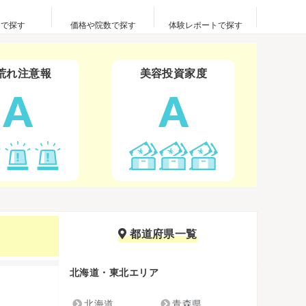
アで探す
価格や院数で探す
体験レポートで探す
荒れ注意報
美容投資家度
A
A
都道府県一覧
北海道・東北エリア
北海道
青森県