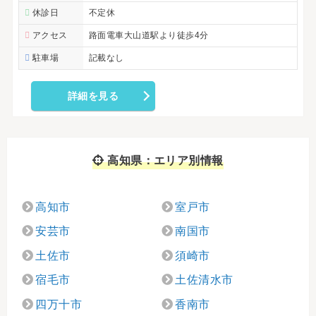
休診日
不定休
アクセス
路面電車大山道駅より徒歩4分
駐車場
記載なし
詳細を見る
高知県：エリア別情報
高知市
室戸市
安芸市
南国市
土佐市
須崎市
宿毛市
土佐清水市
四万十市
香南市