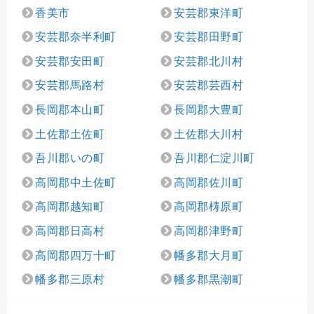
香美市
安芸郡東洋町
安芸郡奈半利町
安芸郡田野町
安芸郡安田町
安芸郡北川村
安芸郡馬路村
安芸郡芸西村
長岡郡本山町
長岡郡大豊町
土佐郡土佐町
土佐郡大川村
吾川郡いの町
吾川郡仁淀川町
高岡郡中土佐町
高岡郡佐川町
高岡郡越知町
高岡郡梼原町
高岡郡日高村
高岡郡津野町
高岡郡四万十町
幡多郡大月町
幡多郡三原村
幡多郡黒潮町