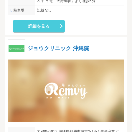
左手 市電「大街道駅」より徒歩5分
駐車場
記載なし
詳細を見る
ジョウクリニック 沖縄院
〒900-0013 沖縄県那覇市牧志2-18-7 共伸産業ビ