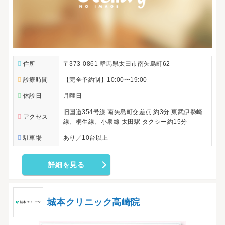
住所
〒373-0861 群馬県太田市南矢島町62
診療時間
【完全予約制】10:00〜19:00
休診日
月曜日
旧国道354号線 南矢島町交差点 約3分 東武伊勢崎
アクセス
線、桐生線、小泉線 太田駅 タクシー約15分
駐車場
あり／10台以上
詳細を見る
城本クリニック高崎院