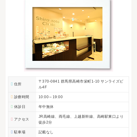
〒370-0841 群馬県高崎市栄町1-10 サンライズビ
住所
ル4F
診療時間
10:00～19:00
休診日
年中無休
JR高崎線、両毛線、上越新幹線、高崎駅東口より
アクセス
徒歩2分
駐車場
記載なし