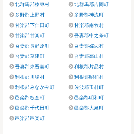
北群馬郡榛東村
北群馬郡吉岡町
多野郡上野村
多野郡神流町
甘楽郡下仁田町
甘楽郡南牧村
甘楽郡甘楽町
吾妻郡中之条町
吾妻郡長野原町
吾妻郡嬬恋村
吾妻郡草津町
吾妻郡高山村
吾妻郡東吾妻町
利根郡片品村
利根郡川場村
利根郡昭和村
利根郡みなかみ町
佐波郡玉村町
邑楽郡板倉町
邑楽郡明和町
邑楽郡千代田町
邑楽郡大泉町
邑楽郡邑楽町