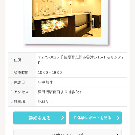
〒275-0026 千葉県習志野市谷津1-16-1 モリシア2
住所
F
診療時間
10:00～19:00
休診日
年中無休
アクセス
津田沼駅南口より徒歩3分
駐車場
記載なし
詳細を見る
体験レポートを見る