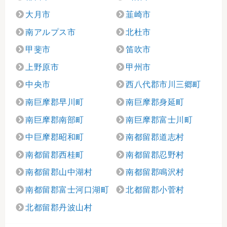
大月市
韮崎市
南アルプス市
北杜市
甲斐市
笛吹市
上野原市
甲州市
中央市
西八代郡市川三郷町
南巨摩郡早川町
南巨摩郡身延町
南巨摩郡南部町
南巨摩郡富士川町
中巨摩郡昭和町
南都留郡道志村
南都留郡西桂町
南都留郡忍野村
南都留郡山中湖村
南都留郡鳴沢村
南都留郡富士河口湖町
北都留郡小菅村
北都留郡丹波山村