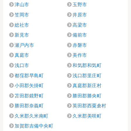
津山市
玉野市
笠岡市
井原市
総社市
高梁市
新見市
備前市
瀬戸内市
赤磐市
真庭市
美作市
浅口市
和気郡和気町
都窪郡早島町
浅口郡里庄町
小田郡矢掛町
真庭郡新庄村
苫田郡鏡野町
勝田郡勝央町
勝田郡奈義町
英田郡西粟倉村
久米郡久米南町
久米郡美咲町
加賀郡吉備中央町