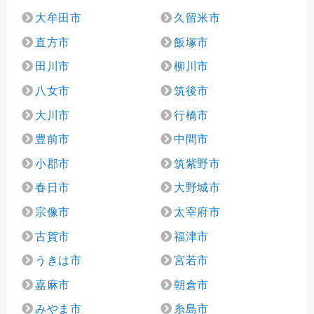
大牟田市
久留米市
直方市
飯塚市
田川市
柳川市
八女市
筑後市
大川市
行橋市
豊前市
中間市
小郡市
筑紫野市
春日市
大野城市
宗像市
太宰府市
古賀市
福津市
うきは市
宮若市
嘉麻市
朝倉市
みやま市
糸島市