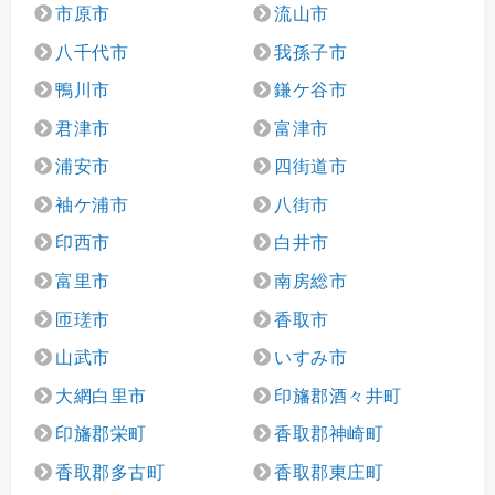
市原市
流山市
八千代市
我孫子市
鴨川市
鎌ケ谷市
君津市
富津市
浦安市
四街道市
袖ケ浦市
八街市
印西市
白井市
富里市
南房総市
匝瑳市
香取市
山武市
いすみ市
大網白里市
印旛郡酒々井町
印旛郡栄町
香取郡神崎町
香取郡多古町
香取郡東庄町