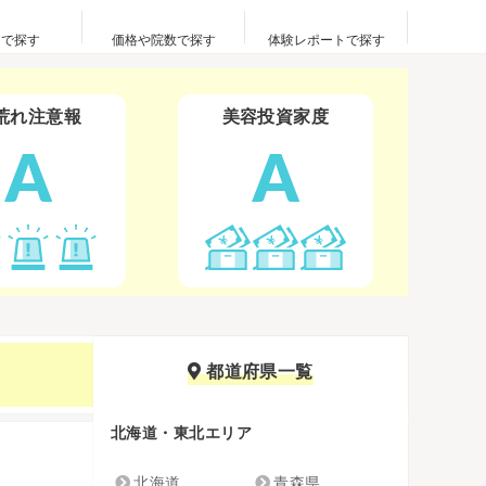
アで探す
価格や院数で探す
体験レポートで探す
荒れ注意報
美容投資家度
A
A
都道府県一覧
北海道・東北エリア
北海道
青森県