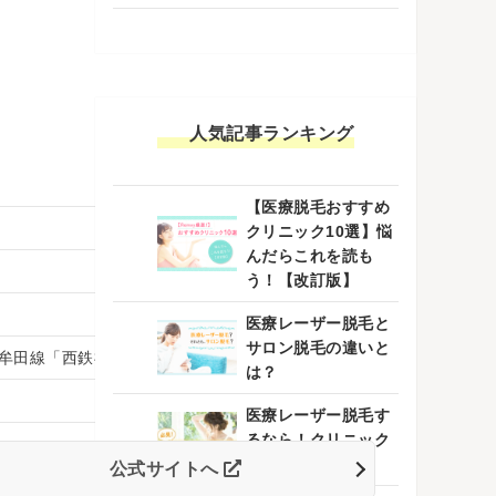
人気記事ランキング
【医療脱毛おすすめ
クリニック10選】悩
んだらこれを読も
う！【改訂版】
医療レーザー脱毛と
サロン脱毛の違いと
牟田線「西鉄福岡(天神)駅」三越口より徒歩7分
は？
医療レーザー脱毛す
るなら！クリニック
選びの3つのコツ
公式サイトへ