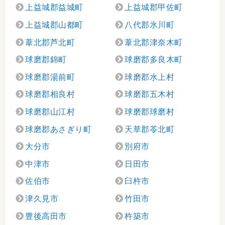
上益城郡益城町
上益城郡甲佐町
上益城郡山都町
八代郡氷川町
葦北郡芦北町
葦北郡津奈木町
球磨郡錦町
球磨郡多良木町
球磨郡湯前町
球磨郡水上村
球磨郡相良村
球磨郡五木村
球磨郡山江村
球磨郡球磨村
球磨郡あさぎり町
天草郡苓北町
大分市
別府市
中津市
日田市
佐伯市
臼杵市
津久見市
竹田市
豊後高田市
杵築市