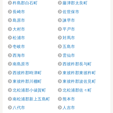
杵島郡白石町
藤津郡太良町
長崎市
佐世保市
島原市
諫早市
大村市
平戸市
松浦市
対馬市
壱岐市
五島市
西海市
雲仙市
南島原市
西彼杵郡長与町
西彼杵郡時津町
東彼杵郡東彼杵町
東彼杵郡川棚町
東彼杵郡波佐見町
北松浦郡小値賀町
北松浦郡佐々町
南松浦郡新上五島町
熊本市
八代市
人吉市