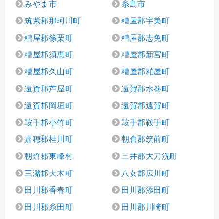
みやま市
糸島市
筑紫郡那珂川町
糟屋郡宇美町
糟屋郡篠栗町
糟屋郡志免町
糟屋郡須恵町
糟屋郡新宮町
糟屋郡久山町
糟屋郡粕屋町
遠賀郡芦屋町
遠賀郡水巻町
遠賀郡岡垣町
遠賀郡遠賀町
鞍手郡小竹町
鞍手郡鞍手町
嘉穂郡桂川町
朝倉郡筑前町
朝倉郡東峰村
三井郡大刀洗町
三潴郡大木町
八女郡広川町
田川郡香春町
田川郡添田町
田川郡糸田町
田川郡川崎町