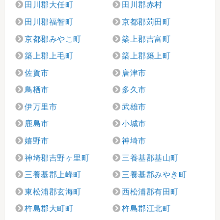
田川郡大任町
田川郡赤村
田川郡福智町
京都郡苅田町
京都郡みやこ町
築上郡吉富町
築上郡上毛町
築上郡築上町
佐賀市
唐津市
鳥栖市
多久市
伊万里市
武雄市
鹿島市
小城市
嬉野市
神埼市
神埼郡吉野ヶ里町
三養基郡基山町
三養基郡上峰町
三養基郡みやき町
東松浦郡玄海町
西松浦郡有田町
杵島郡大町町
杵島郡江北町