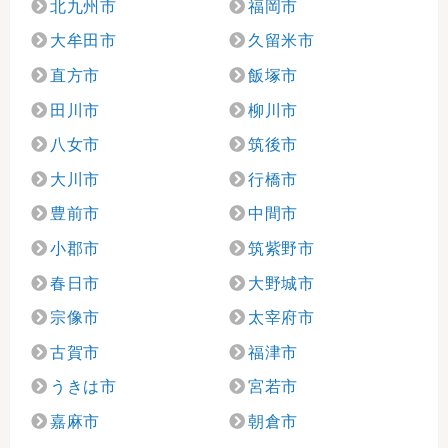
北九州市
福岡市
大牟田市
久留米市
直方市
飯塚市
田川市
柳川市
八女市
筑後市
大川市
行橋市
豊前市
中間市
小郡市
筑紫野市
春日市
大野城市
宗像市
太宰府市
古賀市
福津市
うきは市
宮若市
嘉麻市
朝倉市