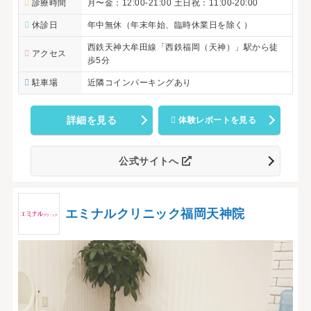
診療時間
月〜金：12:00-21:00 土日祝：11:00-20:00
休診日
年中無休（年末年始、臨時休業日を除く）
西鉄天神大牟田線「西鉄福岡（天神）」駅から徒
アクセス
歩5分
駐車場
近隣コインパーキングあり
詳細を見る
体験レポートを見る
公式サイトへ
エミナルクリニック福岡天神院