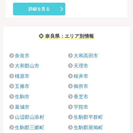
詳細を見る
奈良県：エリア別情報
奈良市
大和高田市
大和郡山市
天理市
橿原市
桜井市
五條市
御所市
生駒市
香芝市
葛城市
宇陀市
山辺郡山添村
生駒郡平群町
生駒郡三郷町
生駒郡斑鳩町