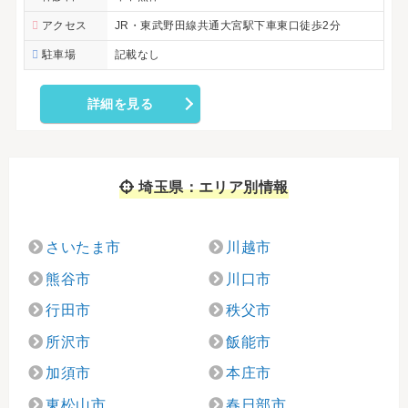
アクセス
JR・東武野田線共通大宮駅下車東口徒歩2分
駐車場
記載なし
詳細を見る
埼玉県：エリア別情報
さいたま市
川越市
熊谷市
川口市
行田市
秩父市
所沢市
飯能市
加須市
本庄市
東松山市
春日部市