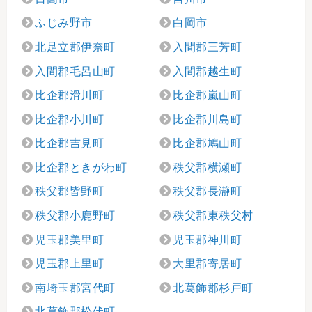
ふじみ野市
白岡市
北足立郡伊奈町
入間郡三芳町
入間郡毛呂山町
入間郡越生町
比企郡滑川町
比企郡嵐山町
比企郡小川町
比企郡川島町
比企郡吉見町
比企郡鳩山町
比企郡ときがわ町
秩父郡横瀬町
秩父郡皆野町
秩父郡長瀞町
秩父郡小鹿野町
秩父郡東秩父村
児玉郡美里町
児玉郡神川町
児玉郡上里町
大里郡寄居町
南埼玉郡宮代町
北葛飾郡杉戸町
北葛飾郡松伏町