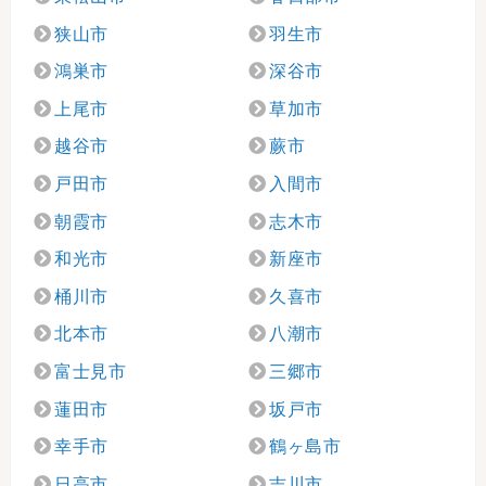
狭山市
羽生市
鴻巣市
深谷市
上尾市
草加市
越谷市
蕨市
戸田市
入間市
朝霞市
志木市
和光市
新座市
桶川市
久喜市
北本市
八潮市
富士見市
三郷市
蓮田市
坂戸市
幸手市
鶴ヶ島市
日高市
吉川市