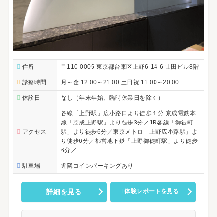
住所
〒110-0005 東京都台東区上野6-14-6 山田ビル8階
診療時間
月～金 12:00～21:00 土日祝 11:00～20:00
休診日
なし（年末年始、臨時休業日を除く）
各線「上野駅」広小路口より徒歩１分 京成電鉄本
線「京成上野駅」より徒歩3分／JR各線「御徒町
アクセス
駅」より徒歩6分／東京メトロ「上野広小路駅」よ
り徒歩6分／都営地下鉄「上野御徒町駅」より徒歩
6分／
駐車場
近隣コインパーキングあり
詳細を見る
体験レポートを見る