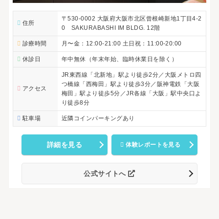
〒530-0002 大阪府大阪市北区曾根崎新地1丁目4-2
住所
0 SAKURABASHI IM BLDG. 12階
診療時間
月〜金：12:00-21:00 土日祝：11:00-20:00
休診日
年中無休（年末年始、臨時休業日を除く）
JR東西線「北新地」駅より徒歩2分／大阪メトロ四
つ橋線「西梅田」駅より徒歩3分／阪神電鉄「大阪
アクセス
梅田」駅より徒歩5分／JR各線「大阪」駅中央口よ
り徒歩8分
駐車場
近隣コインパーキングあり
詳細を見る
体験レポートを見る
公式サイトへ