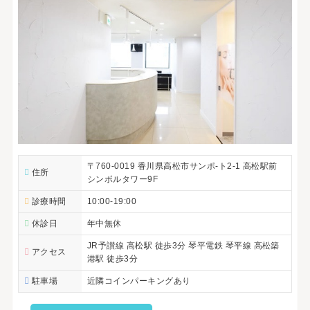
〒760-0019 香川県高松市サンポ-ト2-1 高松駅前
住所
シンボルタワー9F
診療時間
10:00-19:00
休診日
年中無休
JR予讃線 高松駅 徒歩3分 琴平電鉄 琴平線 高松築
アクセス
港駅 徒歩3分
駐車場
近隣コインパーキングあり