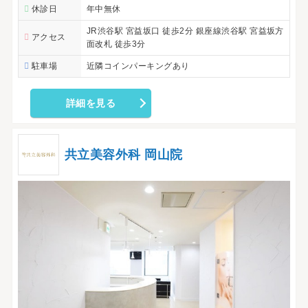
休診日
年中無休
JR渋谷駅 宮益坂口 徒歩2分 銀座線渋谷駅 宮益坂方
アクセス
面改札 徒歩3分
駐車場
近隣コインパーキングあり
詳細を見る
共立美容外科 岡山院