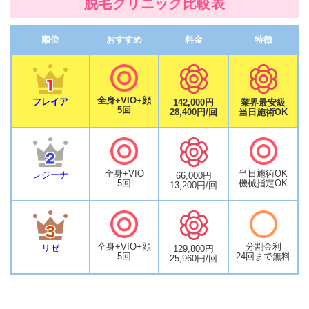
脱毛クリニック比較表
順位
おすすめ
料金
特徴
全身+VIO+顔
フレイア
142,000円
業界最安級
5回
28,400円/回
当日施術OK
全身+VIO
当日施術OK
レジーナ
66,000円
5回
機械指定OK
13,200円/回
全身+VIO+顔
分割金利
リゼ
129,800円
5回
24回まで無料
25,960円/回