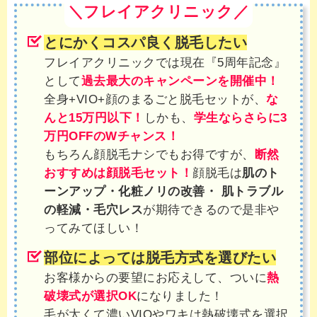
＼フレイアクリニック／
とにかくコスパ良く脱毛したい
フレイアクリニックでは現在『5周年記念』
として
過去最大のキャンペーンを開催中！
全身+VIO+顔のまるごと脱毛セットが、
な
んと15万円以下！
しかも、
学生ならさらに3
万円OFFのWチャンス！
もちろん顔脱毛ナシでもお得ですが、
断然
おすすめは顔脱毛セット！
顔脱毛は
肌のト
ーンアップ・化粧ノリの改善・ 肌トラブル
の軽減・毛穴レス
が期待できるので是非や
ってみてほしい！
部位によっては脱毛方式を選びたい
お客様からの要望にお応えして、ついに
熱
破壊式が選択OK
になりました！
毛が太くて濃いVIOやワキは熱破壊式を選択