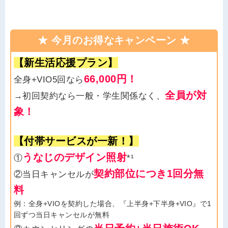
★ 今月のお得なキャンペーン ★
【新生活応援プラン】
66,000円！
全身+VIO5回なら
全員が対
→初回契約なら一般・学生関係なく、
象！
【付帯サービスが一新！】
うなじのデザイン照射
①
*¹
契約部位につき1回分無
②当日キャンセルが
料
例：全身+VIOを契約した場合、『上半身+下半身+VIO』で1
回ずつ当日キャンセルが無料