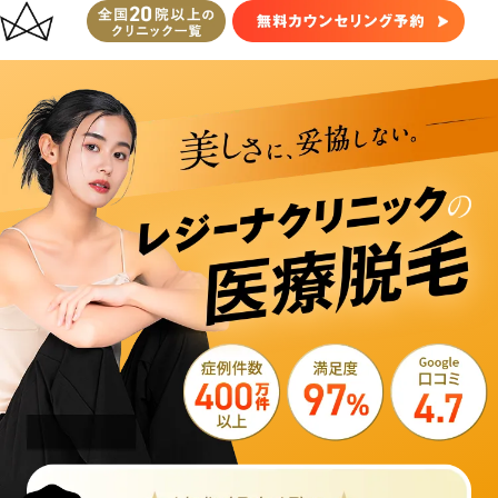
レ
ジ
ー
ナ
ク
リ
ニ
ッ
ク
医
療
脱
毛